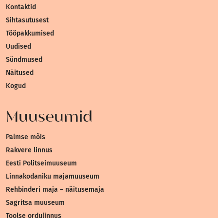
Kontaktid
Sihtasutusest
Tööpakkumised
Uudised
Sündmused
Näitused
Kogud
Muuseumid
Palmse mõis
Rakvere linnus
Eesti Politseimuuseum
Linnakodaniku majamuuseum
Rehbinderi maja – näitusemaja
Sagritsa muuseum
Toolse ordulinnus