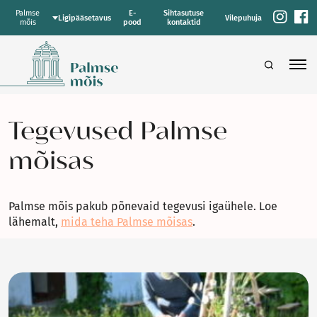
Palmse
E-
Sihtasutuse
Ligipääsetavus
Vilepuhuja
mõis
pood
kontaktid
Tegevused Palmse
mõisas
Palmse mõis pakub põnevaid tegevusi igaühele. Loe
lähemalt,
mida teha Palmse mõisas
.