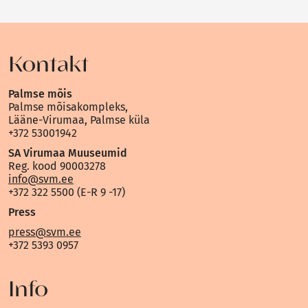
Kontakt
Palmse mõis
Palmse mõisakompleks,
Lääne-Virumaa, Palmse küla
+372 53001942
SA Virumaa Muuseumid
Reg. kood 90003278
info@svm.ee
+372 322 5500 (E-R 9 -17)
Press
press@svm.ee
+372 5393 0957
Info