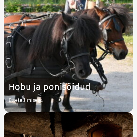
Hobu ja ponisõidud
Ettetellimisega