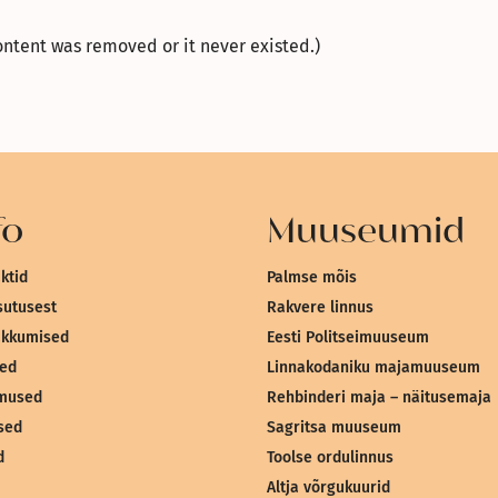
ontent was removed or it never existed.)
fo
Muuseumid
ktid
Palmse mõis
sutusest
Rakvere linnus
akkumised
Eesti Politseimuuseum
sed
Linnakodaniku majamuuseum
mused
Rehbinderi maja – näitusemaja
sed
Sagritsa muuseum
d
Toolse ordulinnus
Altja võrgukuurid