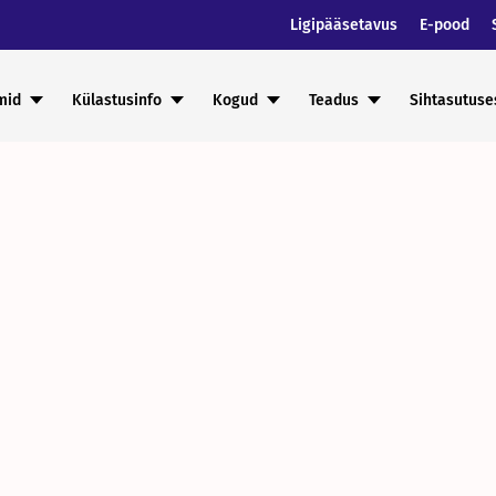
Ligipääsetavus
E-pood
mid
Külastusinfo
Kogud
Teadus
Sihtasutuse