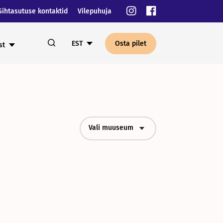
Sihtasutuse kontaktid
Vilepuhuja
EST
Osta pilet
st
Vali muuseum