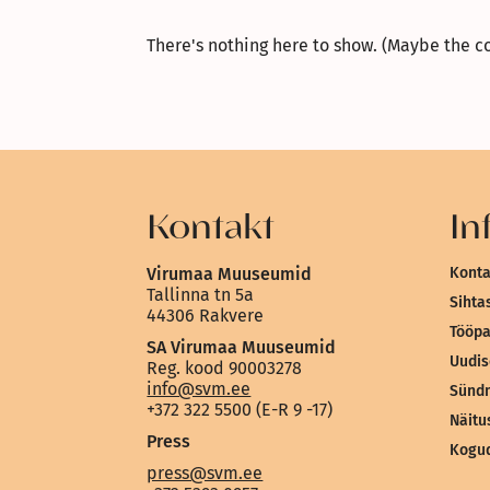
There's nothing here to show. (Maybe the c
Kontakt
In
Virumaa Muuseumid
Konta
Tallinna tn 5a
Sihta
44306 Rakvere
Tööp
SA Virumaa Muuseumid
Uudi
Reg. kood 90003278
info@svm.ee
Sünd
+372 322 5500 (E-R 9 -17)
Näitu
Press
Kogu
press@svm.ee