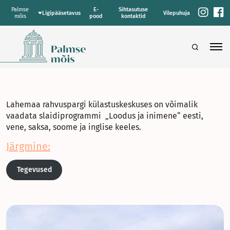
Palmse
E-
Sihtasutuse
Ligipääsetavus
Vilepuhuja
mõis
pood
kontaktid
Lahemaa rahvuspargi külastuskeskuses on võimalik
vaadata slaidiprogrammi „Loodus ja inimene“ eesti,
vene, saksa, soome ja inglise keeles.
Järgmine:
Tegevused