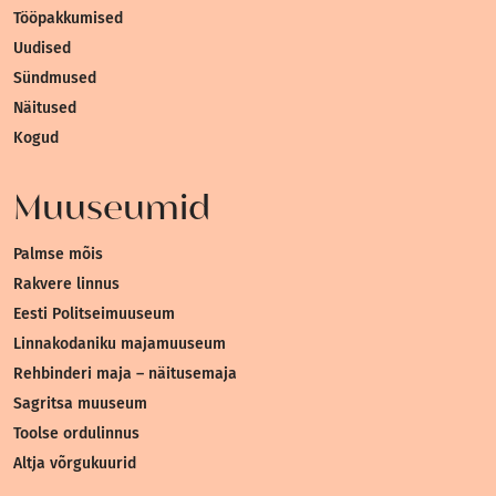
Tööpakkumised
Uudised
Sündmused
Näitused
Kogud
Muuseumid
Palmse mõis
Rakvere linnus
Eesti Politseimuuseum
Linnakodaniku majamuuseum
Rehbinderi maja – näitusemaja
Sagritsa muuseum
Toolse ordulinnus
Altja võrgukuurid