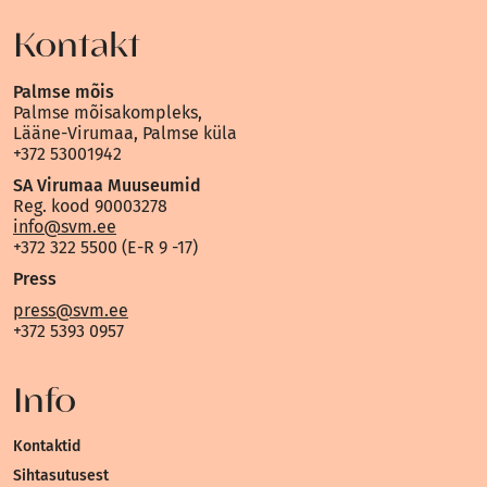
Kontakt
Palmse mõis
Palmse mõisakompleks,
Lääne-Virumaa, Palmse küla
+372 53001942
SA Virumaa Muuseumid
Reg. kood 90003278
info@svm.ee
+372 322 5500 (E-R 9 -17)
Press
press@svm.ee
+372 5393 0957
Info
Kontaktid
Sihtasutusest