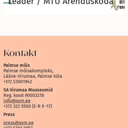
Leader / MTÜ Arenduskoda
Kontakt
Palmse mõis
Palmse mõisakompleks,
Lääne-Virumaa, Palmse küla
+372 53001942
SA Virumaa Muuseumid
Reg. kood 90003278
info@svm.ee
+372 322 5500 (E-R 9 -17)
Press
press@svm.ee