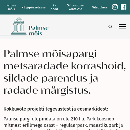
Palmse
E-
Sihtasutuse
Ligipääsetavus
Vilepuhuja
mõis
pood
kontaktid
Palmse mõisapargi
metsaradade korrashoid,
sildade parendus ja
radade märgistus.
Kokkuvõte projekti tegevustest ja eesmärkidest:
Palmse pargi üldpindala on üle 210 ha. Park koosneb
mitmest eriilmega osast – regulaarpark, maastikupark ja