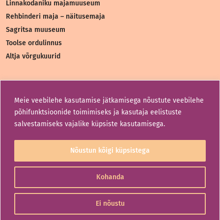
Linnakodaniku majamuuseum
Rehbinderi maja – näitusemaja
Sagritsa muuseum
Toolse ordulinnus
Altja võrgukuurid
Liitu uudiskirjaga
Meie veebilehe kasutamise jätkamisega nõustute veebilehe
Liitu uudiskirjaga saa esimesena teada, mis meie
põhifunktsioonide toimimiseks ja kasutaja eelistuste
muuseumites toimub.
salvestamiseks vajalike küpsiste kasutamisega.
Nõustun kõigi küpsistega
Liitu
Kohanda
Ei nõustu