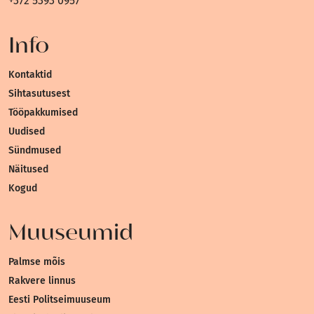
+372 5393 0957
Info
Kontaktid
Sihtasutusest
Tööpakkumised
Uudised
Sündmused
Näitused
Kogud
Muuseumid
Palmse mõis
Rakvere linnus
Eesti Politseimuuseum