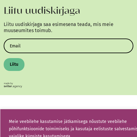
Liitu uudiskirjaga
Liitu uudiskirjaga saa esimesena teada, mis meie
muuseumites toimub.
Liitu
Meie veebilehe kasutamise jätkamisega nõustute veebilehe
põhifunktsioonide toimimiseks ja kasutaja eelistuste salvestami
vajalike küpsiste kasutamisega.