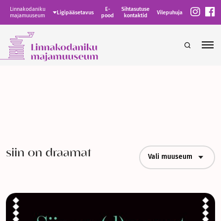
Linnakodaniku
E-
Sihtasutuse
Ligipääsetavus
Vilepuhuja
majamuuseum
pood
kontaktid
siin on draamat
Vali muuseum