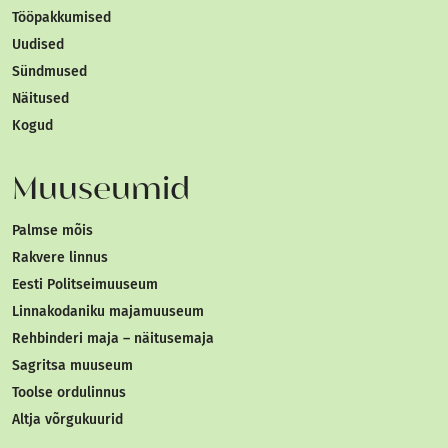
Tööpakkumised
Uudised
Sündmused
Näitused
Kogud
Muuseumid
Palmse mõis
Rakvere linnus
Eesti Politseimuuseum
Linnakodaniku majamuuseum
Rehbinderi maja – näitusemaja
Sagritsa muuseum
Toolse ordulinnus
Altja võrgukuurid