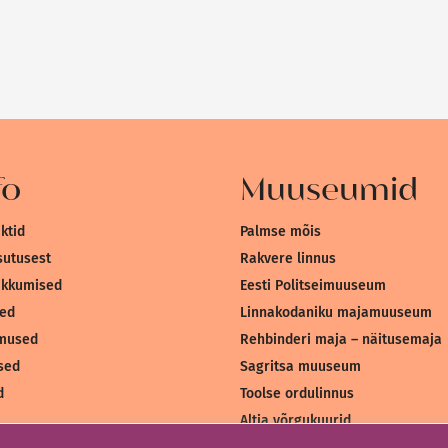
fo
Muuseumid
ktid
Palmse mõis
sutusest
Rakvere linnus
akkumised
Eesti Politseimuuseum
sed
Linnakodaniku majamuuseum
mused
Rehbinderi maja – näitusemaja
sed
Sagritsa muuseum
d
Toolse ordulinnus
Altja võrgukuurid