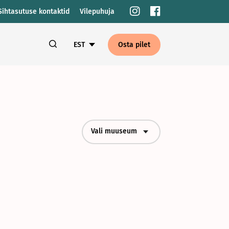
Sihtasutuse kontaktid
Vilepuhuja
EST
Osta pilet
Vali muuseum