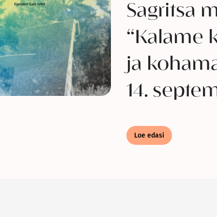
Sagritsa 
“Kalame k
ja kohama
14. septem
Loe edasi