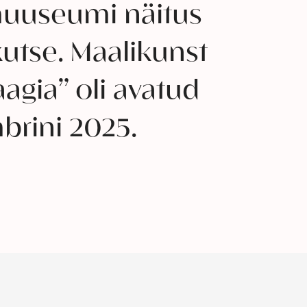
muuseumi näitus
utse. Maalikunst
agia” oli avatud
brini 2025.