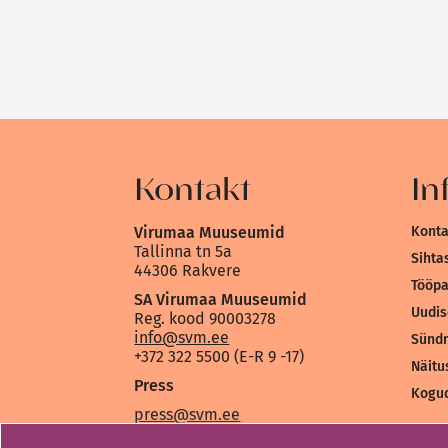
Kontakt
In
Virumaa Muuseumid
Konta
Tallinna tn 5a
Sihta
44306 Rakvere
Tööp
SA Virumaa Muuseumid
Uudi
Reg. kood 90003278
info@svm.ee
Sünd
+372 322 5500 (E-R 9 -17)
Näitu
Press
Kogu
press@svm.ee
+372 5393 0957