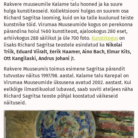
Rakvere muuseumile Kalame talu hooned ja ka suure
hulga kunstiteoseid. Kollektsiooni hulgas on suurem osa
Richard Sagritsa looming, kuid on ka talle kuulunud teiste
kunstnike töid. Virumaa Muuseumide kogus on perekonna
pärandina hoiul 1460 kunstiteost, ajalookogus 280 eset,
arhiivkogus 288 säilikut ja üle 700 foto.
Kunstikogus
on
lisaks Richard Sagritsa teostele esindatud ka
Nikolai
Triik, Eduard Viiralt, Eerik Haamer, Aino Bach, Elmar Kits,
Ott Kangilaski, Andrus Johani
jt.
Rakvere Muuseumis toimus esimene Sagritsa pärandit
tutvustav näitus 1997/98. aastal. Kalame talu Karepal on
Virumaa Muuseumide üksusena avatud 2002. aastast. Kui
eelkõige ilmastikuolud lubavad, saab suviti ateljees näha
Richard Sagritsa teoste põhjal koostatud väikeseid
näituseid.