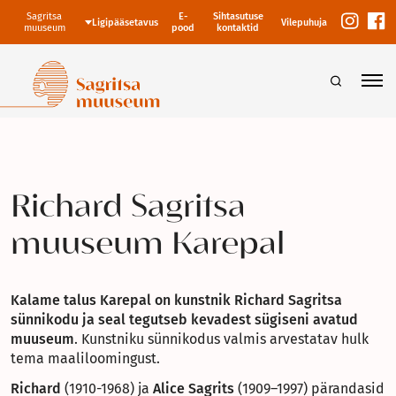
Sagritsa
E-
Sihtasutuse
Ligipääsetavus
Vilepuhuja
muuseum
pood
kontaktid
Richard Sagritsa
muuseum Karepal
Kalame talus Karepal on kunstnik Richard Sagritsa
sünnikodu ja seal tegutseb kevadest sügiseni avatud
muuseum
. Kunstniku sünnikodus valmis arvestatav hulk
tema maaliloomingust.
Richard
(1910-1968) ja
Alice
Sagrits
(1909–1997) pärandasid