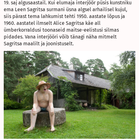
19. saj algusaastail. Kui elumaja interjöör püsis kunstniku
ema Leen Sagritsa surmani üsna algsel arhailisel kujul,
siis pärast tema lahkumist tehti 1950. aastate lõpus ja
1960. aastatel ilmselt Alice Sagritsa käe all
ümberkorraldusi toonaseid maitse-eelistusi silmas
pidades. Vana interjööri võib tänagi näha mitmelt
Sagritsa maalilt ja joonistuselt.