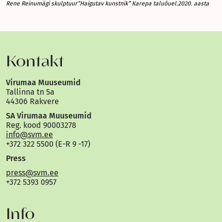
Rene Reinumägi skulptuur“Haigutav kunstnik” Karepa taluõuel.2020. aasta
Kontakt
Virumaa Muuseumid
Tallinna tn 5a
44306 Rakvere
SA Virumaa Muuseumid
Reg. kood 90003278
info@svm.ee
+372 322 5500 (E-R 9 -17)
Press
press@svm.ee
+372 5393 0957
Info