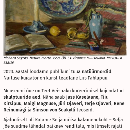
Richard Sagrits. Nature morte. 1958. Õli. SA Virumaa Muuseumid, RM 6343 K
338:36
2023. aastal loodame publikuni tuua
natüürmordid
.
Näituse kuraator on kunstiteadlane Liis Pählapuu.
Muuseumi õue on Teet Veispaku kureerimisel kujundatud
skulptuuride aed
. Näha saab
Jass Kaselaane, Tiiu
Kirsipuu, Maigi Magnuse, Jüri Ojaveri, Terje Ojaveri, Rene
Reinumägi ja Simson von Seakylli
teoseid.
Ajalooliselt oli Kalame Selja mõisa kalamehekoht – Selja
jõe suudme lähedal paiknev renditalu, mis ilmselt rajati