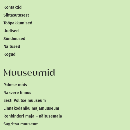
Kontaktid
Sihtasutusest
Tööpakkumised
Uudised
Sündmused
Näitused
Kogud
Muuseumid
Palmse mõis
Rakvere linnus
Eesti Politseimuuseum
Linnakodaniku majamuuseum
Rehbinderi maja – näitusemaja
Sagritsa muuseum