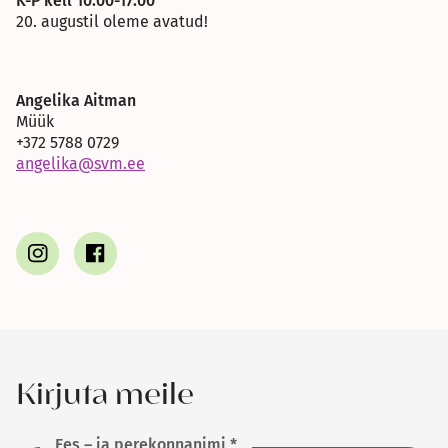
K-P kell 10.00-17.00
20. augustil oleme avatud!
Angelika Aitman
Müük
+372 5788 0729
angelika@svm.ee
Kirjuta meile
Ees – ja perekonnanimi *