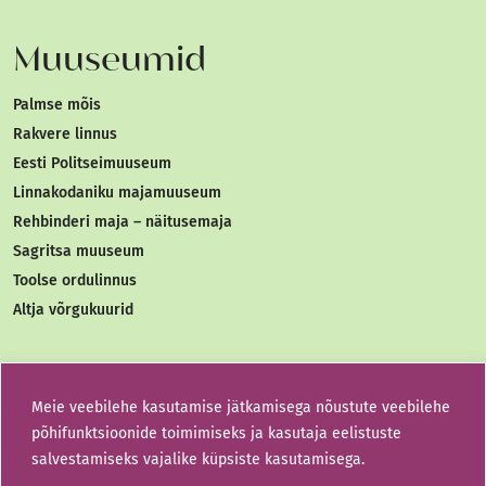
Muuseumid
Palmse mõis
Rakvere linnus
Eesti Politseimuuseum
Linnakodaniku majamuuseum
Rehbinderi maja – näitusemaja
Sagritsa muuseum
Toolse ordulinnus
Altja võrgukuurid
Liitu uudiskirjaga
Meie veebilehe kasutamise jätkamisega nõustute veebilehe
Liitu uudiskirjaga saa esimesena teada, mis meie
põhifunktsioonide toimimiseks ja kasutaja eelistuste
muuseumites toimub.
salvestamiseks vajalike küpsiste kasutamisega.