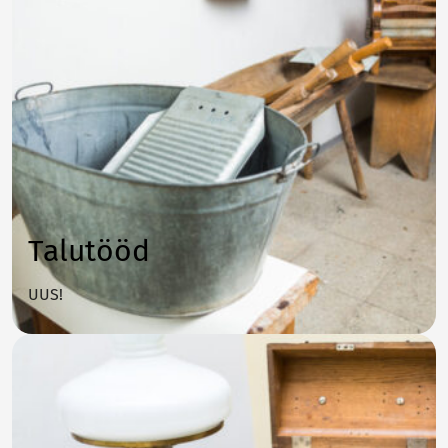
Talutööd
UUS!