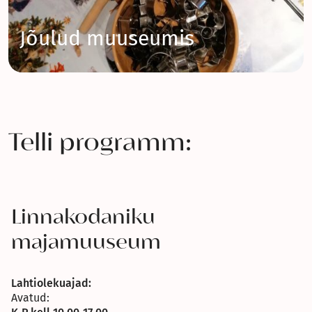
Jõulud muuseumis
Telli programm:
Linnakodaniku
majamuuseum
Lahtiolekuajad:
Avatud: