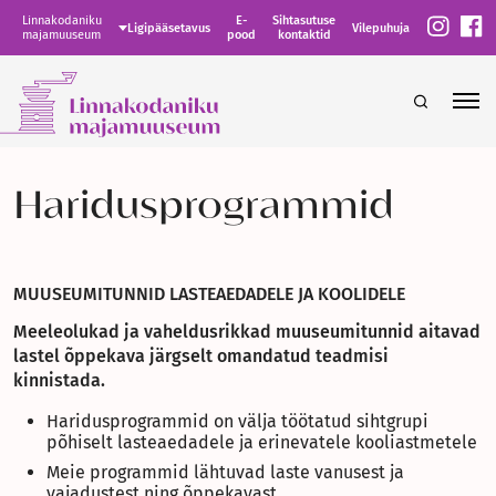
Linnakodaniku
E-
Sihtasutuse
Ligipääsetavus
Vilepuhuja
majamuuseum
pood
kontaktid
Haridusprogrammid
MUUSEUMITUNNID LASTEAEDADELE JA KOOLIDELE
Meeleolukad ja vaheldusrikkad muuseumitunnid aitavad
lastel õppekava järgselt omandatud teadmisi
kinnistada.
Haridusprogrammid on välja töötatud sihtgrupi
põhiselt lasteaedadele ja erinevatele kooliastmetele
Meie programmid lähtuvad laste vanusest ja
vajadustest ning õppekavast.