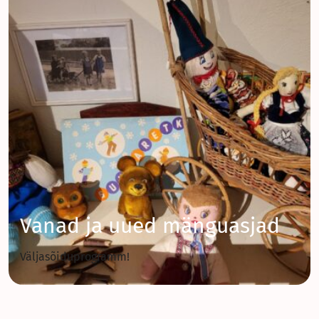
Vanad ja uued mänguasjad
Väljasõiduprogramm!