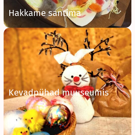
Hakkame santima
Kevadpühad muuseumis