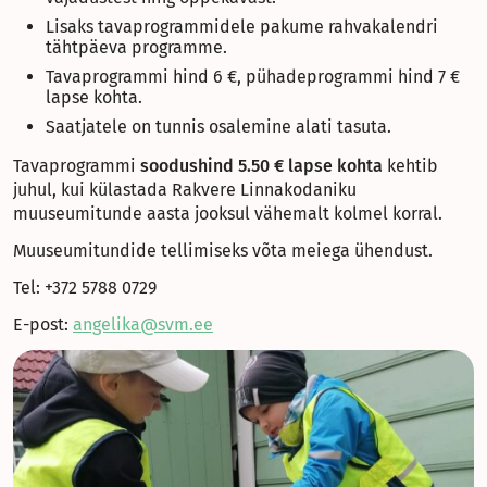
Lisaks tavaprogrammidele pakume rahvakalendri
tähtpäeva programme.
Tavaprogrammi hind 6 €, pühadeprogrammi hind 7 €
lapse kohta.
Saatjatele on tunnis osalemine alati tasuta.
Tavaprogrammi
soodushind 5.50 € lapse kohta
kehtib
juhul, kui külastada Rakvere Linnakodaniku
muuseumitunde aasta jooksul vähemalt kolmel korral.
Muuseumitundide tellimiseks võta meiega ühendust.
Tel: +372 5788 0729
E-post:
angelika@svm.ee