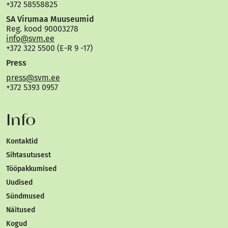
+372 58558825
SA Virumaa Muuseumid
Reg. kood 90003278
info@svm.ee
+372 322 5500 (E-R 9 -17)
Press
press@svm.ee
+372 5393 0957
Info
Kontaktid
Sihtasutusest
Tööpakkumised
Uudised
Sündmused
Näitused
Kogud