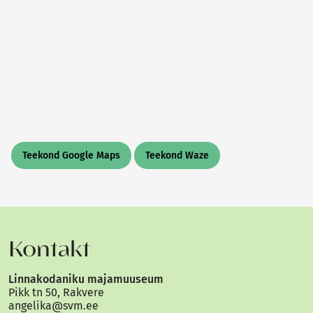
Teekond Google Maps
Teekond Waze
Kontakt
Linnakodaniku majamuuseum
Pikk tn 50, Rakvere
angelika@svm.ee