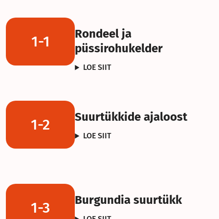
Rondeel ja
1-1
püssirohukelder
LOE SIIT
Suurtükkide ajaloost
1-2
LOE SIIT
Burgundia suurtükk
1-3
LOE SIIT