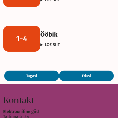
Ööbik
1-4
LOE SIIT
Tagasi
Edasi
Kontakt
Elektrooniline giid
Tallinna tn 5a