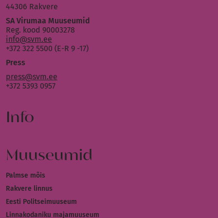
44306 Rakvere
SA Virumaa Muuseumid
Reg. kood 90003278
info@svm.ee
+372 322 5500 (E-R 9 -17)
Press
press@svm.ee
+372 5393 0957
Info
Muuseumid
Palmse mõis
Rakvere linnus
Eesti Politseimuuseum
Linnakodaniku majamuuseum